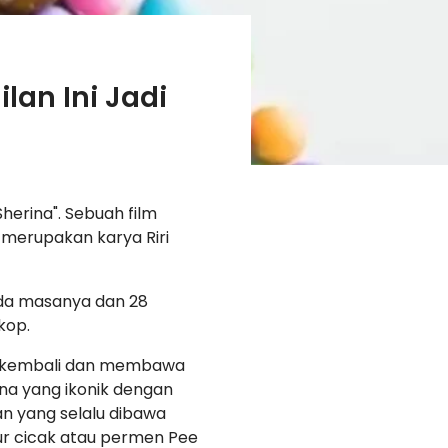
lan Ini Jadi
herina". Sebuah film
i merupakan karya Riri
pada masanya dan 28
kop.
kembali dan membawa
na yang ikonik dengan
an yang selalu dibawa
lur cicak atau permen Pee