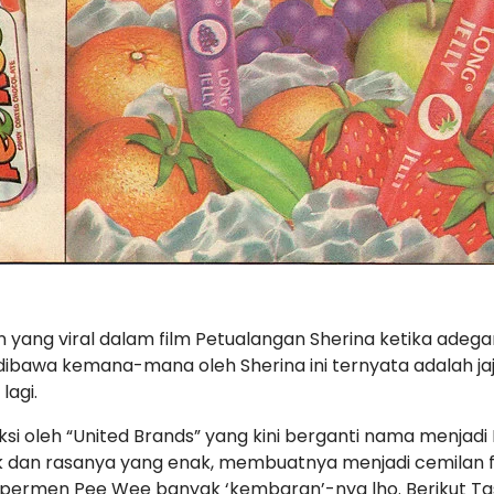
 yang viral dalam film Petualangan Sherina ketika adeg
dibawa kemana-mana oleh Sherina ini ternyata adalah j
lagi.
i oleh “United Brands” yang kini berganti nama menjadi
 dan rasanya yang enak, membuatnya menjadi cemilan fa
i, permen Pee Wee banyak ‘kembaran’-nya lho. Berikut T