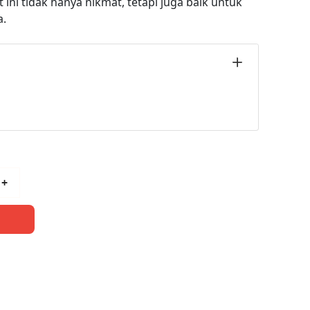
 ini tidak hanya nikmat, tetapi juga baik untuk
a.
+