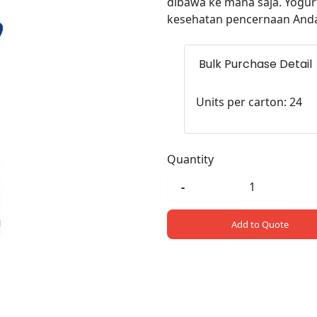
dibawa ke mana saja. Yogurt
kesehatan pencernaan And
Bulk Purchase Detail
Units per carton: 24
Quantity
-
Add to Quote