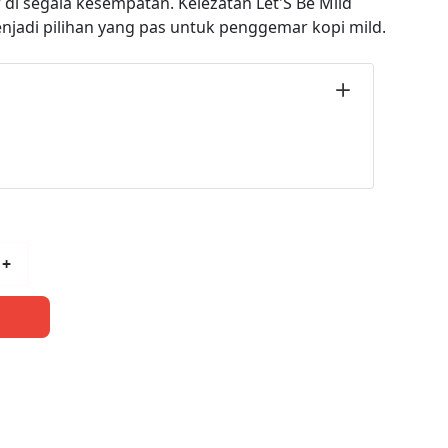
di segala kesempatan. Kelezatan Let'S Be Mild
jadi pilihan yang pas untuk penggemar kopi mild.
+