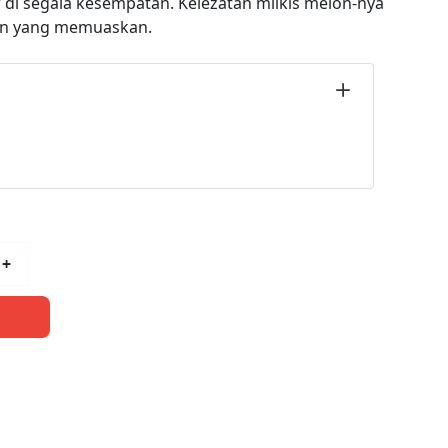
 di segala kesempatan. Kelezatan milkis melon-nya
an yang memuaskan.
+