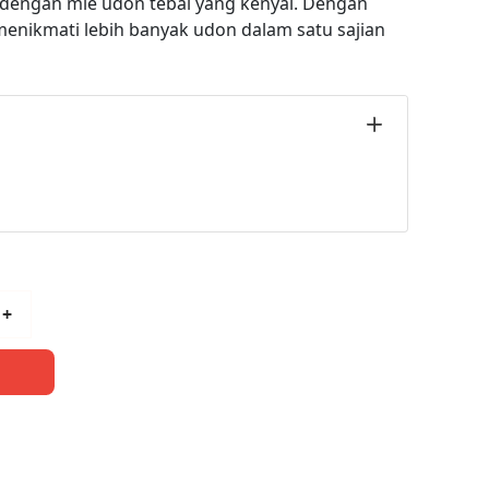
engan mie udon tebal yang kenyal. Dengan
enikmati lebih banyak udon dalam satu sajian
+