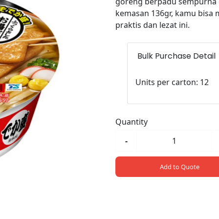
goreng berpadu sempurna d
kemasan 136gr, kamu bisa m
praktis dan lezat ini.
Bulk Purchase Detail
Units per carton: 12
Quantity
-
Add to Quote