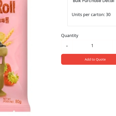
Bulk Purchase Detail
Units per carton: 30
Quantity
-
Add to Quote