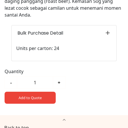
daging panggang (roast beef). Kemasan 50g yang
lezat cocok sebagai camilan untuk menemani momen
santai Anda.
Bulk Purchase Detail
Units per carton: 24
Quantity
-
+
Add to Quote
Back to top